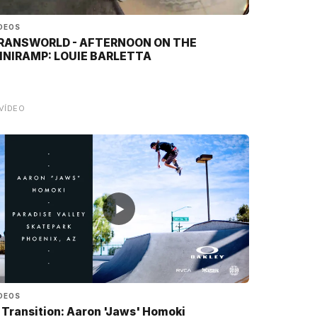
DEOS
RANSWORLD - AFTERNOON ON THE
INIRAMP: LOUIE BARLETTA
VÍDEO
▶
DEOS
n Transition: Aaron 'Jaws' Homoki