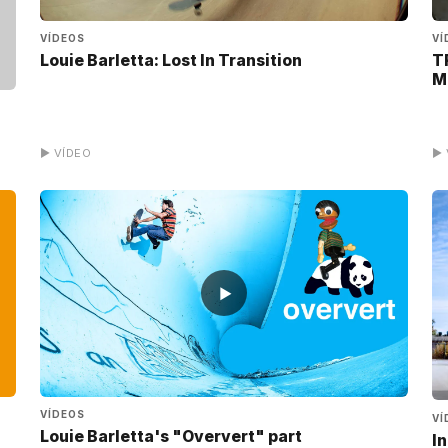
VÍDEOS
VÍ
Louie Barletta: Lost In Transition
T
M
▶ VÍDEO
▶ 
▶
VÍDEOS
VÍ
Louie Barletta's "Oververt" part
I