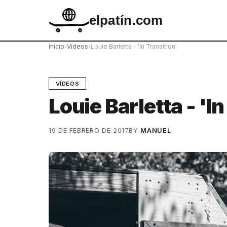
elpatín.com
Inicio
›
Vídeos
›
Louie Barletta - 'In Transition'
VÍDEOS
Louie Barletta - 'In
19 DE FEBRERO DE 2017
BY
MANUEL