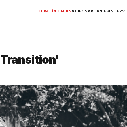
ELPATÍN TALKS
VIDEOS
ARTICLES
INTERV
 Transition'