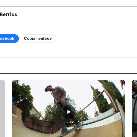
Berrics
cebook
Copiar enlace
▶