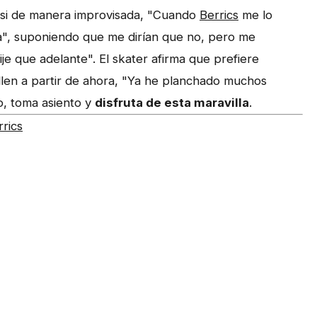
casi de manera improvisada, "Cuando
Berrics
me lo
sa", suponiendo que me dirían que no, pero me
je que adelante". El skater afirma que prefiere
illen a partir de ahora, "Ya he planchado muchos
no, toma asiento y
disfruta de esta maravilla
.
rics