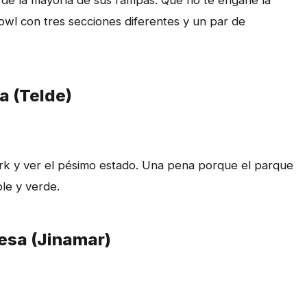
d de la mayoría de sus rampas. Que no te engañe la
wl con tres secciones diferentes y un par de
a (Telde)
park y ver el pésimo estado. Una pena porque el parque
le y verde.
esa (Jinamar)