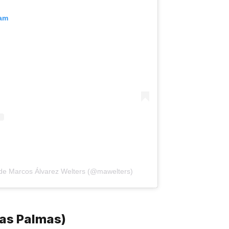
ram
de Marcos Álvarez Welters (@mawelters)
Las Palmas)