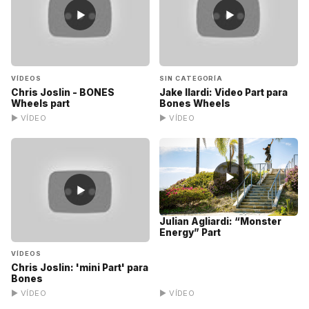
▶
▶
VÍDEOS
SIN CATEGORÍA
Chris Joslin - BONES
Jake Ilardi: Video Part para
Wheels part
Bones Wheels
▶ VÍDEO
▶ VÍDEO
▶
▶
Julian Agliardi: “Monster
Energy” Part
VÍDEOS
Chris Joslin: 'mini Part' para
Bones
▶ VÍDEO
▶ VÍDEO