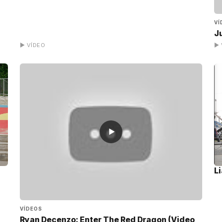
VÍ
Ju
▶ VÍDEO
▶ 
▶
L
VÍDEOS
Ryan Decenzo: Enter The Red Dragon (Video