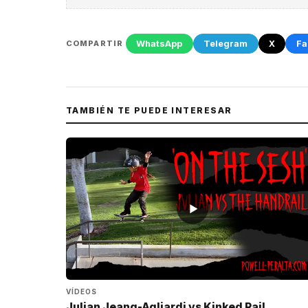
WhatsApp
Telegram
X
Fa
COMPARTIR
TAMBIÉN TE PUEDE INTERESAR
▶
VÍDEOS
Julian Jeang-Agliardi vs Kinked Rail