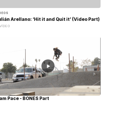
DEOS
lián Arellano: ‘Hit it and Quit it’ (Video Part)
VÍDEO
▶
iam Pace - BONES Part