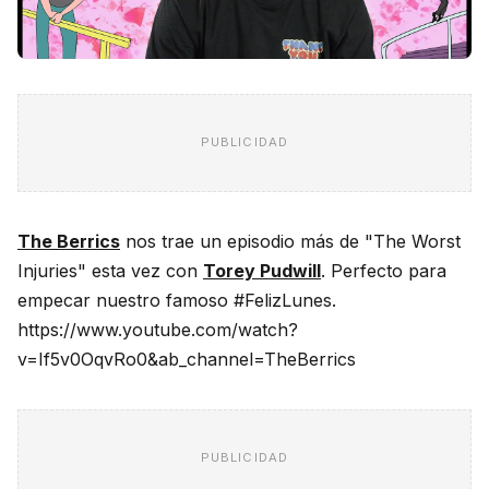
PUBLICIDAD
The Berrics
nos trae un episodio más de "The Worst
Injuries" esta vez con
Torey Pudwill
. Perfecto para
empecar nuestro famoso #FelizLunes.
https://www.youtube.com/watch?
v=If5v0OqvRo0&ab_channel=TheBerrics
PUBLICIDAD