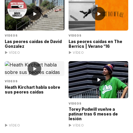
▶
▶
VÍDEOS
VÍDEOS
Las peores caídas de David
Las peores caídas en The
Gonzalez
Berrics | Verano '16
▶ VÍDEO
▶ VÍDEO
▶
▶
VÍDEOS
Heath Kirchart habla sobre
sus peores caídas
VÍDEOS
Torey Pudwill vuelve a
patinar tras 6 meses de
lesión
▶ VÍDEO
▶ VÍDEO