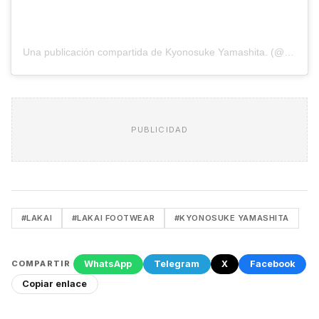
Una publicación compartida de Kyonosuke Yamashita. (@_kyonosuke_)
PUBLICIDAD
#LAKAI
#LAKAI FOOTWEAR
#KYONOSUKE YAMASHITA
WhatsApp
Telegram
X
Facebook
COMPARTIR
Copiar enlace