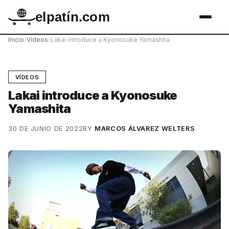
elpatín.com
Inicio
›
Vídeos
›
Lakai introduce a Kyonosuke Yamashita
VÍDEOS
Lakai introduce a Kyonosuke
Yamashita
30 DE JUNIO DE 2022
BY
MARCOS ÁLVAREZ WELTERS