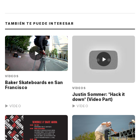
TAMBIÉN TE PUEDE INTERESAR
▶
▶
VÍDEOS
Baker Skateboards en San
Francisco
VÍDEOS
Justin Sommer: 'Hack it
down' (Video Part)
▶ VÍDEO
▶ VÍDEO