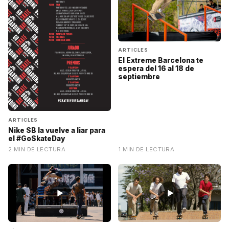
ARTICLES
El Extreme Barcelona te
espera del 16 al 18 de
septiembre
ARTICLES
Nike SB la vuelve a liar para
el #GoSkateDay
2 MIN DE LECTURA
1 MIN DE LECTURA
▶
▶