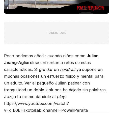
PUBLICIDAD
Poco podemos añadir cuando niños como
Julian
Jeang-Agliardi
se enfrentan a retos de estas
características. Si
grindar
un
handrail
ya supone en
muchas ocasiones un esfuerzo físico y mental para
un adulto. Ver al pequeño Julian patinar con
tranquilidad un doble kink nos ha dejado sin palabras.
Juzga tu mismo dandole al
play
.
https://www.youtube.com/watch?
v=x_E0EHrxoto&ab_channel=PowellPeralta