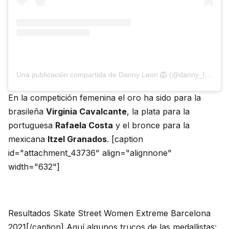
Una publicación compartida de Danny Leon 🦁 (@danny_leon)
En la competición femenina el oro ha sido para la
brasileña
Virginia Cavalcante
, la plata para la
portuguesa
Rafaela Costa
y el bronce para la
mexicana
Itzel Granados
. [caption
id="attachment_43736" align="alignnone"
width="632"]
Resultados Skate Street Women Extreme Barcelona
2021[/caption] Aquí algunos trucos de las medallistas: