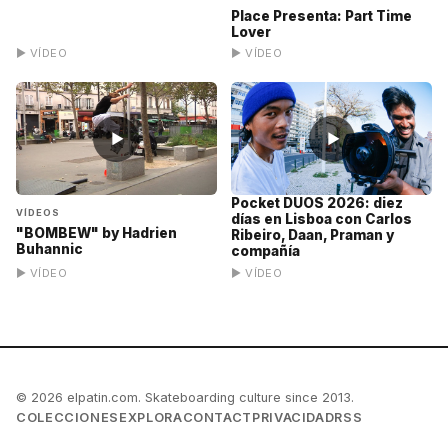
Place Presenta: Part Time
Lover
▶ VÍDEO
▶ VÍDEO
▶
▶
Pocket DUOS 2026: diez
VÍDEOS
días en Lisboa con Carlos
"BOMBEW" by Hadrien
Ribeiro, Daan, Praman y
Buhannic
compañía
▶ VÍDEO
▶ VÍDEO
© 2026 elpatin.com. Skateboarding culture since 2013.
COLECCIONES
EXPLORA
CONTACT
PRIVACIDAD
RSS