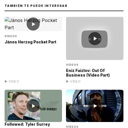
TAMBIÉN TE PUEDE INTERESAR
▶
VÍDEOS
▶
Jànos Herzog Pocket Part
VÍDEOS
Eniz Faizlov: Out Of
Business (Video Part)
▶ VÍDEO
▶ VÍDEO
▶
▶
Followed: Tyler Surrey
VÍDEOS