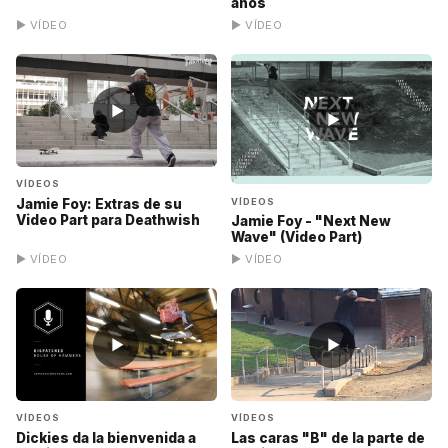
años
▶ VÍDEO
▶ VÍDEO
▶
▶
VÍDEOS
VÍDEOS
Jamie Foy: Extras de su
Video Part para Deathwish
Jamie Foy - "Next New
Wave" (Video Part)
▶ VÍDEO
▶ VÍDEO
▶
▶
VÍDEOS
VÍDEOS
Dickies da la bienvenida a
Las caras "B" de la parte de