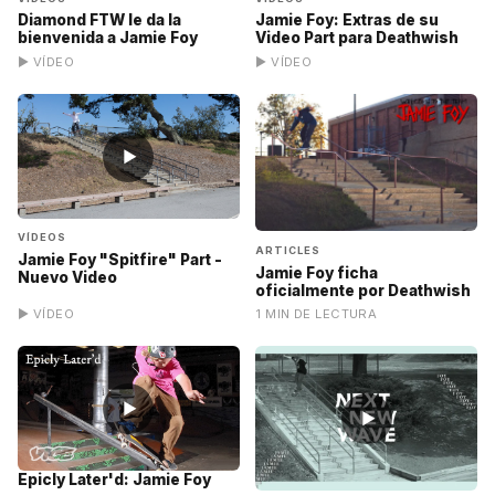
Diamond FTW le da la
Jamie Foy: Extras de su
bienvenida a Jamie Foy
Video Part para Deathwish
▶ VÍDEO
▶ VÍDEO
▶
VÍDEOS
ARTICLES
Jamie Foy "Spitfire" Part -
Jamie Foy ficha
Nuevo Video
oficialmente por Deathwish
▶ VÍDEO
1 MIN DE LECTURA
▶
▶
Epicly Later'd: Jamie Foy