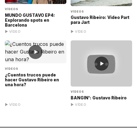
VÍDEOS
VÍDEOS
MUNDO GUSTAVO EP4:
Gustavo Ribeiro: Video Part
Explorando spots en
para Jart
Barcelona
▶ VÍDEO
▶ VÍDEO
▶
▶
VÍDEOS
¿Cuentos trucos puede
hacer Gustavo Ribeiro en
una hora?
VÍDEOS
BANGIN': Gustavo Ribeiro
▶ VÍDEO
▶ VÍDEO