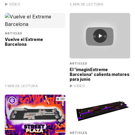
▶ VÍDEO
2 MIN DE LECTURA
ARTICLES
▶
Vuelve el Extreme
Barcelona
ARTICLES
El 'imaginExtreme
Barcelona' calienta motores
para junio
1 MIN DE LECTURA
▶ VÍDEO
ARTICLES