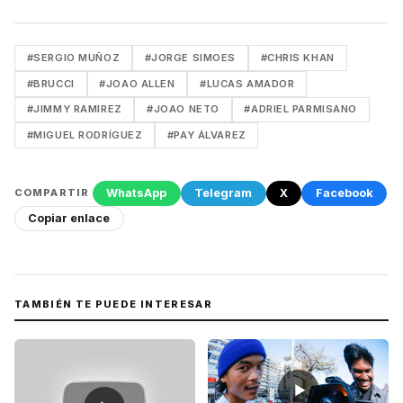
#SERGIO MUÑOZ
#JORGE SIMOES
#CHRIS KHAN
#BRUCCI
#JOAO ALLEN
#LUCAS AMADOR
#JIMMY RAMIREZ
#JOAO NETO
#ADRIEL PARMISANO
#MIGUEL RODRÍGUEZ
#PAY ÁLVAREZ
WhatsApp
Telegram
X
Facebook
COMPARTIR
Copiar enlace
TAMBIÉN TE PUEDE INTERESAR
▶