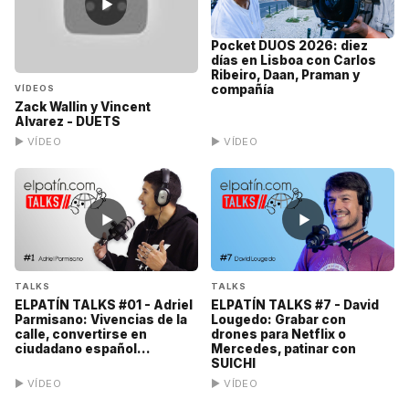
▶
Pocket DUOS 2026: diez
días en Lisboa con Carlos
Ribeiro, Daan, Praman y
compañía
VÍDEOS
Zack Wallin y Vincent
Alvarez - DUETS
▶ VÍDEO
▶ VÍDEO
▶
▶
TALKS
TALKS
ELPATÍN TALKS #01 - Adriel
ELPATÍN TALKS #7 - David
Parmisano: Vivencias de la
Lougedo: Grabar con
calle, convertirse en
drones para Netflix o
ciudadano español...
Mercedes, patinar con
SUICHI
▶ VÍDEO
▶ VÍDEO