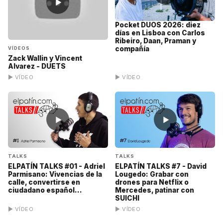
▶
Pocket DUOS 2026: diez
días en Lisboa con Carlos
Ribeiro, Daan, Praman y
compañía
VÍDEOS
Zack Wallin y Vincent
Alvarez - DUETS
▶ VÍDEO
▶ VÍDEO
▶
▶
TALKS
TALKS
ELPATÍN TALKS #01 - Adriel
ELPATÍN TALKS #7 - David
Parmisano: Vivencias de la
Lougedo: Grabar con
calle, convertirse en
drones para Netflix o
ciudadano español...
Mercedes, patinar con
SUICHI
▶ VÍDEO
▶ VÍDEO