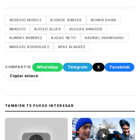
#SERGIO MUÑOZ
#JORGE SIMOES
#CHRIS KHAN
#BRUCCI
#JOAO ALLEN
#LUCAS AMADOR
#JIMMY RAMIREZ
#JOAO NETO
#ADRIEL PARMISANO
#MIGUEL RODRÍGUEZ
#PAY ÁLVAREZ
WhatsApp
Telegram
X
Facebook
COMPARTIR
Copiar enlace
TAMBIÉN TE PUEDE INTERESAR
▶