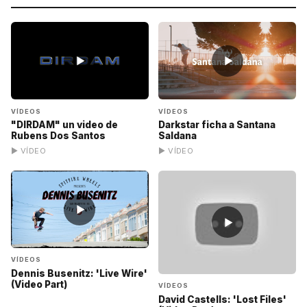
▶
▶
VÍDEOS
VÍDEOS
"DIRDAM" un video de
Darkstar ficha a Santana
Rubens Dos Santos
Saldana
▶ VÍDEO
▶ VÍDEO
▶
▶
VÍDEOS
Dennis Busenitz: 'Live Wire'
(Video Part)
VÍDEOS
David Castells: 'Lost Files'