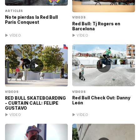
ARTICLES
No te pierdas la Red Bull
VÍDEOS
Paris Conquest
Red Bull: Tj Rogers en
Barcelona
▶ VÍDEO
▶ VÍDEO
▶
▶
VÍDEOS
VÍDEOS
Red Bull Check Out: Danny
RED BULL SKATEBOARDING
León
- CURTAIN CALL: FELIPE
GUSTAVO
▶ VÍDEO
▶ VÍDEO