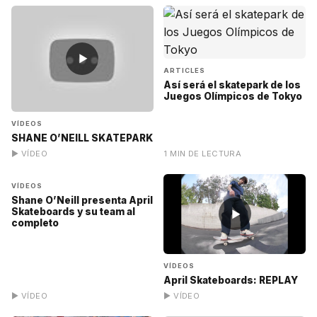
▶
ARTICLES
Así será el skatepark de los
Juegos Olímpicos de Tokyo
VÍDEOS
SHANE O’NEILL SKATEPARK
▶ VÍDEO
1 MIN DE LECTURA
▶
VÍDEOS
Shane O’Neill presenta April
Skateboards y su team al
▶
completo
VÍDEOS
April Skateboards: REPLAY
▶ VÍDEO
▶ VÍDEO