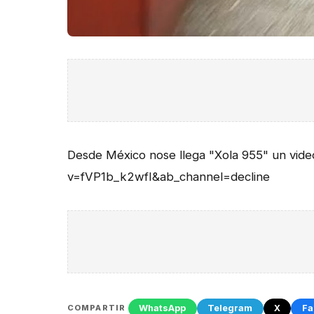
Desde México nose llega "Xola 955" un vide
v=fVP1b_k2wfI&ab_channel=decline
WhatsApp
Telegram
X
Fa
COMPARTIR