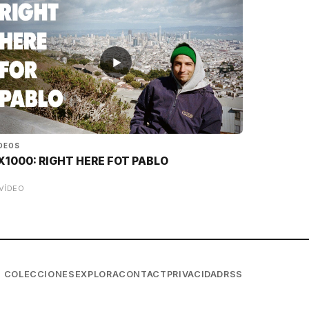
▶
DEOS
X1000: RIGHT HERE FOT PABLO
VÍDEO
COLECCIONES
EXPLORA
CONTACT
PRIVACIDAD
RSS