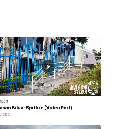
▶
DEOS
son Silva: Spitfire (Video Part)
VÍDEO