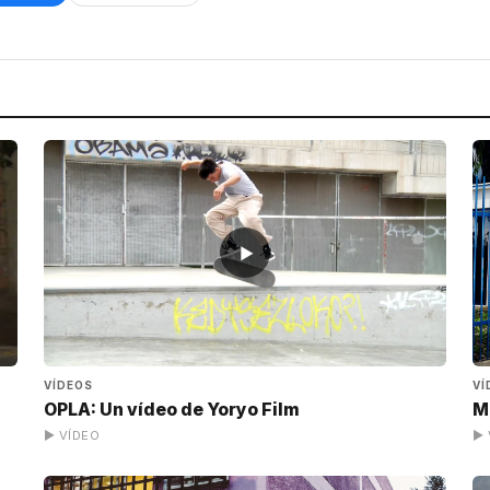
▶
VÍDEOS
VÍ
OPLA: Un vídeo de Yoryo Film
Ma
▶ VÍDEO
▶ 