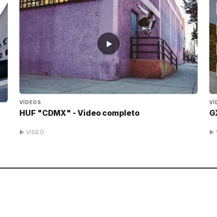
▶
VÍDEOS
VÍ
HUF "CDMX" - Video completo
G
▶ VÍDEO
▶ 