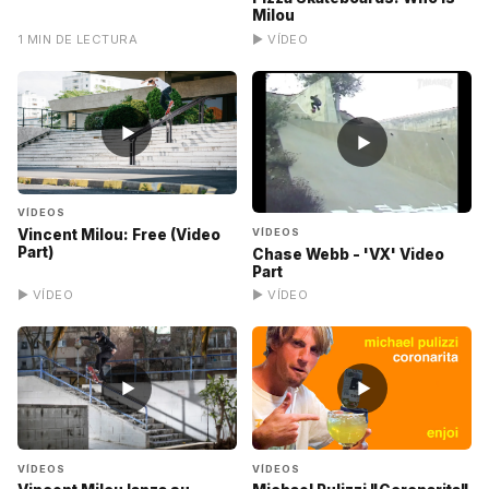
Milou
1 MIN DE LECTURA
▶ VÍDEO
▶
▶
VÍDEOS
Vincent Milou: Free (Video
VÍDEOS
Part)
Chase Webb - 'VX' Video
Part
▶ VÍDEO
▶ VÍDEO
▶
▶
VÍDEOS
VÍDEOS