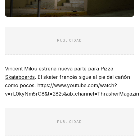
PUBLICIDAD
Vincent Milou
estrena nueva parte para
Pizza
Skateboards
. El skater francés sigue al pie del cañón
como pocos. https://www.youtube.com/watch?
v=rL0kyNm5rG8&t=282s&ab_channel=ThrasherMagazin
PUBLICIDAD