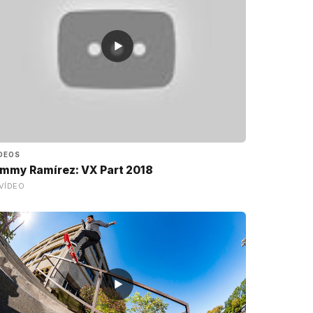
▶
DEOS
immy Ramírez: VX Part 2018
VÍDEO
▶