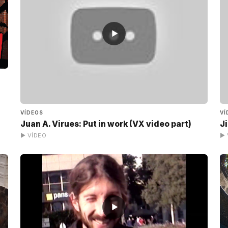
▶
VÍDEOS
VÍ
Juan A. Virues: Put in work (VX video part)
J
▶ VÍDEO
▶ 
▶