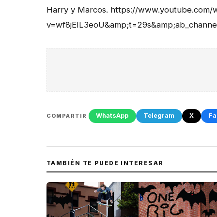
Harry y Marcos. https://www.youtube.com/
v=wf8jEIL3eoU&amp;t=29s&amp;ab_channel
WhatsApp
Telegram
X
Fa
COMPARTIR
TAMBIÉN TE PUEDE INTERESAR