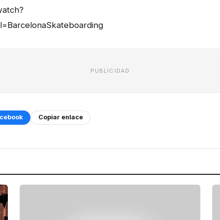
watch?
=BarcelonaSkateboarding
PUBLICIDAD
cebook
Copiar enlace