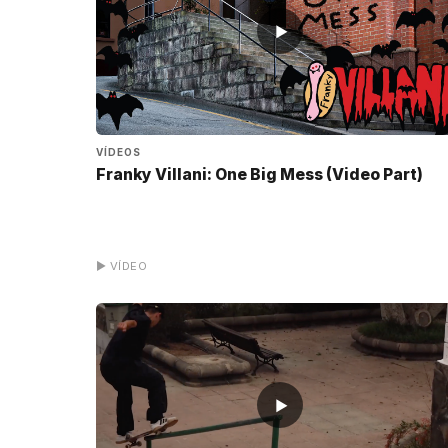
▶
VÍDEOS
Franky Villani: One Big Mess (Video Part)
▶ VÍDEO
▶