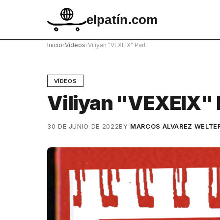
elpatín.com
Inicio
›
Vídeos
›
Viliyan "VEXEIX" Part
VÍDEOS
Viliyan "VEXEIX" 
30 DE JUNIO DE 2022
BY
MARCOS ÁLVAREZ WELTE