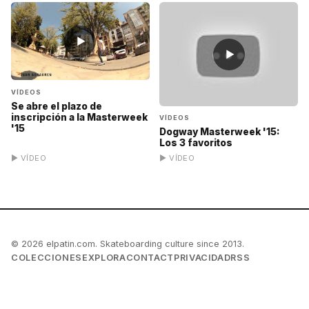
▶
▶
VÍDEOS
Se abre el plazo de
inscripción a la Masterweek
VÍDEOS
'15
Dogway Masterweek '15:
Los 3 favoritos
▶ VÍDEO
▶ VÍDEO
© 2026 elpatin.com. Skateboarding culture since 2013.
COLECCIONES
EXPLORA
CONTACT
PRIVACIDAD
RSS