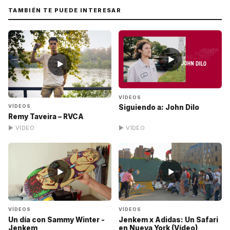
TAMBIÉN TE PUEDE INTERESAR
▶
▶
VÍDEOS
VÍDEOS
Siguiendo a: John Dilo
Remy Taveira – RVCA
▶ VÍDEO
▶ VÍDEO
▶
▶
VÍDEOS
VÍDEOS
Un día con Sammy Winter -
Jenkem x Adidas: Un Safari
Jenkem
en Nueva York (Vídeo)