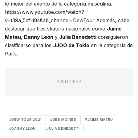
lo
mejor
del evento de la categoría masculina.
https://www.youtube.com/watch?
v=t39a_5efH8s&ab_channel=DewTour Además, cabe
destacar que tres skaters nacionales como
Jaime
Mateu
,
Danny León
y
Julia Benedetti
consiguieron
clasificarse para los
JJOO de Tokio
en la categoría de
Park
.
PUBLICIDAD
#DEW TOUR 2021
#DES MOINES
#JAIME MATEU
#DANNY LEON
#JULIA BENEDETTI