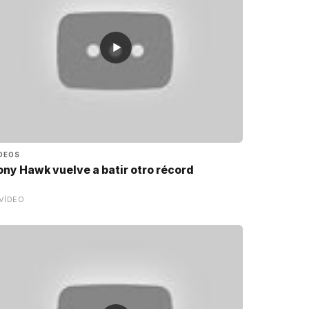
▶
DEOS
ony Hawk vuelve a batir otro récord
VÍDEO