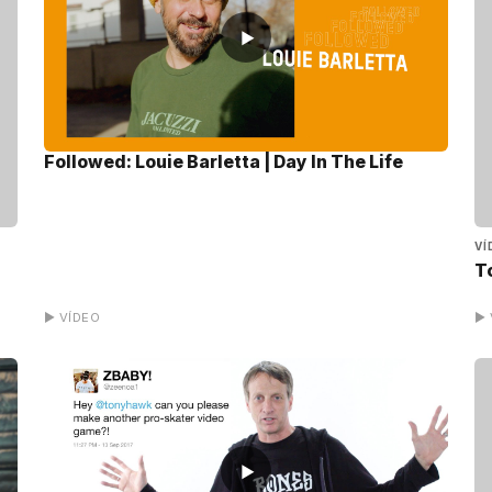
▶
Followed: Louie Barletta | Day In The Life
VÍ
T
▶ VÍDEO
▶ 
▶