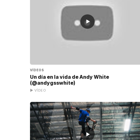
▶
VÍDEOS
Un día en la vida de Andy White
(@andygsswhite)
▶ VÍDEO
▶