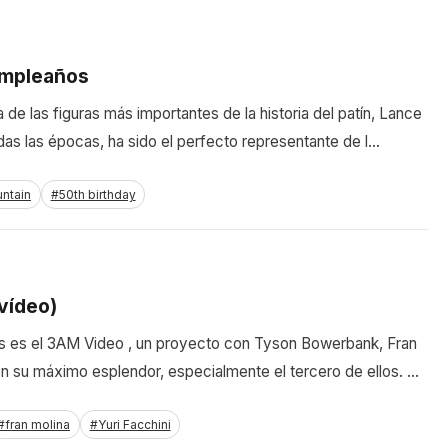
umpleaños
e las figuras más importantes de la historia del patín, Lance
das las épocas, ha sido el perfecto representante de l…
ntain
#50th birthday
vídeo)
s es el 3AM Video , un proyecto con Tyson Bowerbank, Fran
 en su máximo esplendor, especialmente el tercero de ellos. …
#fran molina
#Yuri Facchini