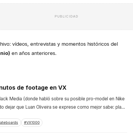
PUBLICIDAD
ivo: vídeos, entrevistas y momentos históricos del
nio)
en años anteriores.
inutos de footage en VX
lack Media (donde habló sobre su posible pro-model en Nike
dido dejar que Luan Oliveira se exprese como mejor sabe: pla…
kateboards
#VX1000