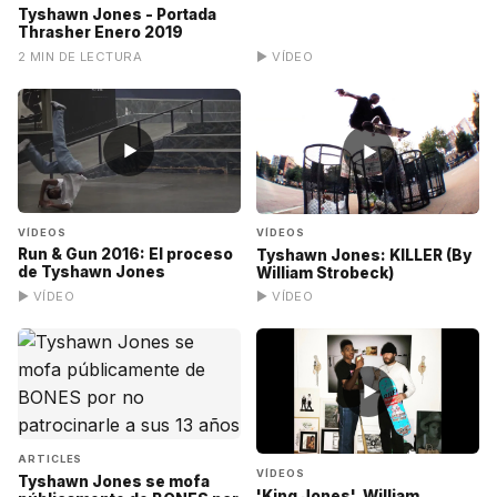
Tyshawn Jones - Portada
Thrasher Enero 2019
2 MIN DE LECTURA
▶ VÍDEO
▶
▶
VÍDEOS
VÍDEOS
Run & Gun 2016: El proceso
Tyshawn Jones: KILLER (By
de Tyshawn Jones
William Strobeck)
▶ VÍDEO
▶ VÍDEO
▶
ARTICLES
VÍDEOS
Tyshawn Jones se mofa
'King Jones', William