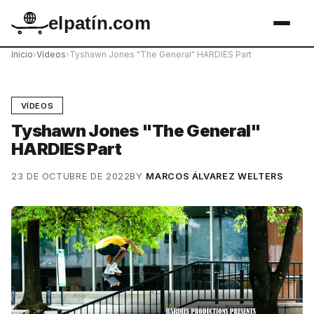
elpatín.com
Inicio
›
Vídeos
›
Tyshawn Jones "The General" HARDIES Part
VÍDEOS
Tyshawn Jones "The General"
HARDIES Part
23 DE OCTUBRE DE 2022
BY
MARCOS ÁLVAREZ WELTERS