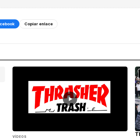
cebook
Copiar enlace
▶
T
VÍDEOS