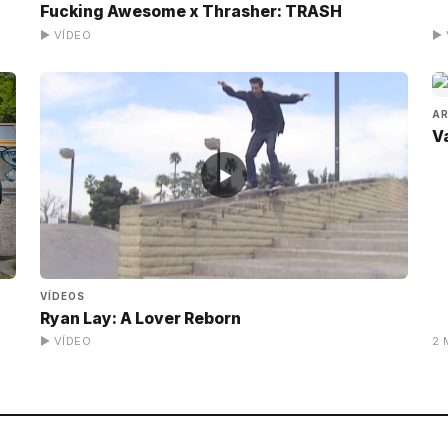
Fucking Awesome x Thrasher: TRASH
▶ VÍDEO
▶ 
AR
V
▶
VÍDEOS
Ryan Lay: A Lover Reborn
▶ VÍDEO
2 