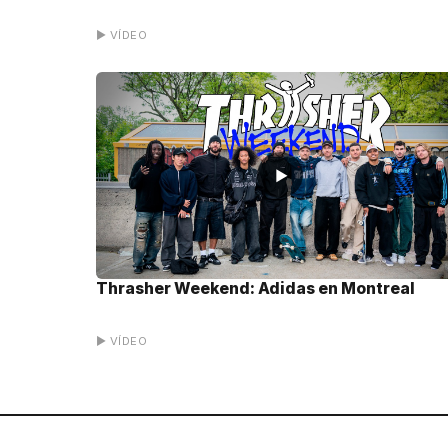
▶ VÍDEO
▶
Thrasher Weekend: Adidas en Montreal
▶ VÍDEO