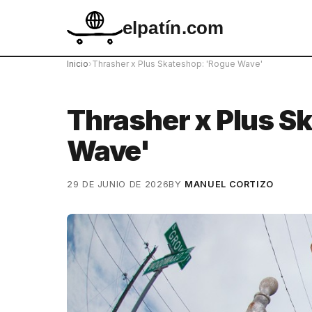
elpatín.com
Inicio
›
Thrasher x Plus Skateshop: 'Rogue Wave'
Thrasher x Plus S
Wave'
29 DE JUNIO DE 2026
BY
MANUEL CORTIZO