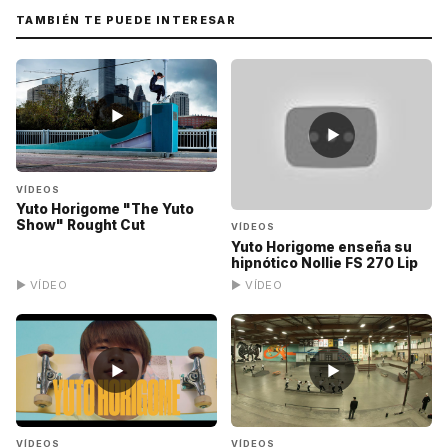
TAMBIÉN TE PUEDE INTERESAR
▶
▶
VÍDEOS
Yuto Horigome "The Yuto
Show" Rought Cut
VÍDEOS
Yuto Horigome enseña su
hipnótico Nollie FS 270 Lip
▶ VÍDEO
▶ VÍDEO
▶
▶
VÍDEOS
VÍDEOS