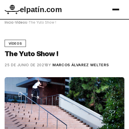
elpatín.com
Inicio
›
Vídeos
›
The Yuto Show !
VÍDEOS
The Yuto Show !
25 DE JUNIO DE 2021
BY
MARCOS ÁLVAREZ WELTERS