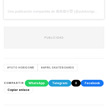
Una publicación compartida de 堀米雄斗😈 (@yutohorigome)
PUBLICIDAD
#YUTO HORIGOME
#APRIL SKATEBOARDS
WhatsApp
Telegram
X
Facebook
COMPARTIR
Copiar enlace