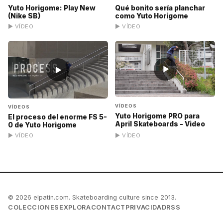
Yuto Horigome: Play New
Qué bonito sería planchar
(Nike SB)
como Yuto Horigome
▶ VÍDEO
▶ VÍDEO
▶
▶
VÍDEOS
VÍDEOS
Yuto Horigome PRO para
El proceso del enorme FS 5-
April Skateboards - Video
0 de Yuto Horigome
▶ VÍDEO
▶ VÍDEO
© 2026 elpatin.com. Skateboarding culture since 2013.
COLECCIONES
EXPLORA
CONTACT
PRIVACIDAD
RSS