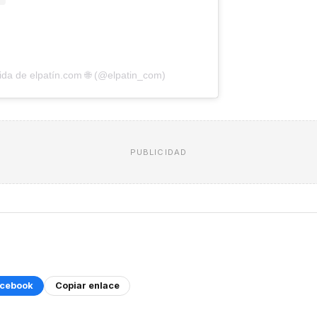
da de elpatín.com 🌐 (@elpatin_com)
PUBLICIDAD
cebook
Copiar enlace