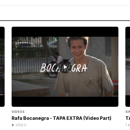
▶
VÍDEOS
SI
Rafa Bocanegra - TAPA EXTRA (Video Part)
T
▶ VÍDEO
1 