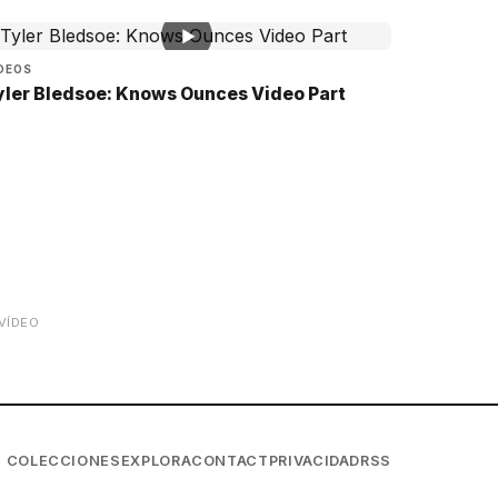
▶
DEOS
yler Bledsoe: Knows Ounces Video Part
VÍDEO
COLECCIONES
EXPLORA
CONTACT
PRIVACIDAD
RSS