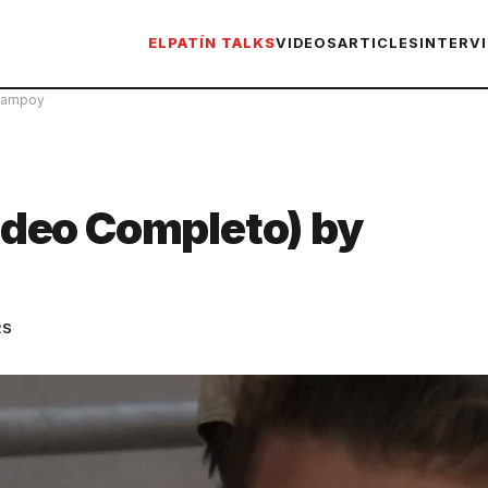
ELPATÍN TALKS
VIDEOS
ARTICLES
INTERV
 Campoy
deo Completo) by
RS