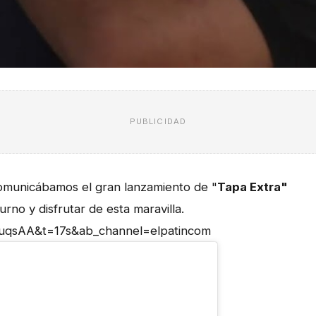
PUBLICIDAD
omunicábamos el gran lanzamiento de "
Tapa Extra"
urno y disfrutar de esta maravilla.
uqsAA&t=17s&ab_channel=elpatincom