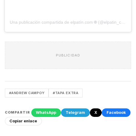
Una publicación compartida de elpatín.com 🌐 (@elpatin_com)
PUBLICIDAD
#ANDREW CAMPOY
#TAPA EXTRA
WhatsApp
Telegram
X
Facebook
COMPARTIR
Copiar enlace