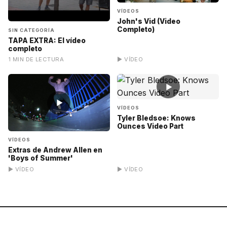
VÍDEOS
John's Vid (Video
Completo)
SIN CATEGORÍA
TAPA EXTRA: El vídeo
completo
1 MIN DE LECTURA
▶ VÍDEO
▶
▶
VÍDEOS
Tyler Bledsoe: Knows
Ounces Video Part
VÍDEOS
Extras de Andrew Allen en
'Boys of Summer'
▶ VÍDEO
▶ VÍDEO