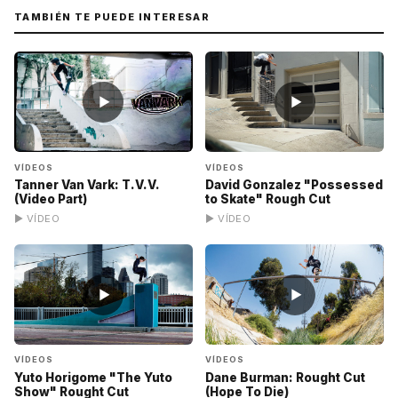
TAMBIÉN TE PUEDE INTERESAR
▶
▶
VÍDEOS
VÍDEOS
Tanner Van Vark: T.V.V.
David Gonzalez "Possessed
(Video Part)
to Skate" Rough Cut
▶ VÍDEO
▶ VÍDEO
▶
▶
VÍDEOS
VÍDEOS
Yuto Horigome "The Yuto
Dane Burman: Rought Cut
Show" Rought Cut
(Hope To Die)