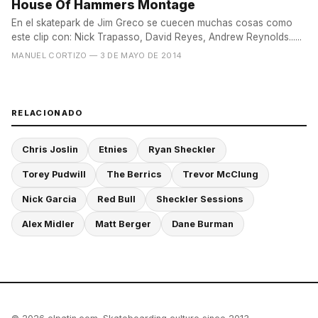
House Of Hammers Montage
En el skatepark de Jim Greco se cuecen muchas cosas como
este clip con: Nick Trapasso, David Reyes, Andrew Reynolds......
MANUEL CORTIZO
— 3 DE MAYO DE 2014
RELACIONADO
Chris Joslin
Etnies
Ryan Sheckler
Torey Pudwill
The Berrics
Trevor McClung
Nick Garcia
Red Bull
Sheckler Sessions
Alex Midler
Matt Berger
Dane Burman