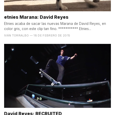
etnies Marana: David Reyes
Etnies acaba de sacar las nuevas Marana de David Reyes, en
color gris, con este clip tan fino. *********** Etnies...
IVÁN TORRALBO
— 18 DE FEBRERO DE 2015
David Reyes: RECRUITED