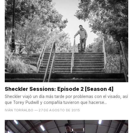
Sheckler Sessions: Episode 2 [Season 4]
Sheckler viajó un día más tarde por problemas con el visado, así
que Torey Pudwill y compañía tuvieron que hacerse...
IVÁN TORRALBO
— 27 DE AGOSTO DE 2015