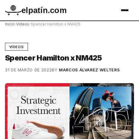
elpatín.com
Inicio
›
Vídeos
›
Spencer Hamilton x NM425
VÍDEOS
Spencer Hamilton x NM425
31 DE MARZO DE 2022
BY
MARCOS ÁLVAREZ WELTERS