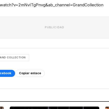
m/watch?v=2mNvITgPnvg&ab_channel=GrandCollection
PUBLICIDAD
AND COLLECTION
cebook
Copiar enlace