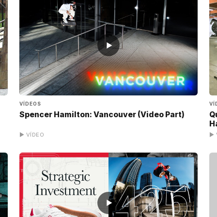
▶
VÍDEOS
VÍ
Spencer Hamilton: Vancouver (Video Part)
Q
H
▶ VÍDEO
▶ 
▶