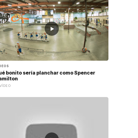
▶
DEOS
ué bonito sería planchar como Spencer
amilton
VÍDEO