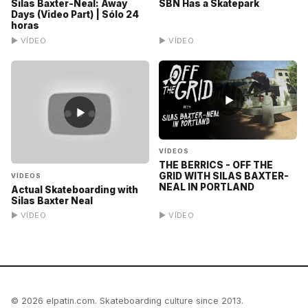
Silas Baxter-Neal: Away
SBN Has a Skatepark
Days (Video Part) | Sólo 24
horas
▶ VÍDEO
▶ VÍDEO
▶
▶
VÍDEOS
THE BERRICS - OFF THE
GRID WITH SILAS BAXTER-
VÍDEOS
NEAL IN PORTLAND
Actual Skateboarding with
Silas Baxter Neal
▶ VÍDEO
▶ VÍDEO
© 2026 elpatin.com. Skateboarding culture since 2013.