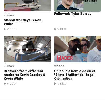
Followed: Tyler Surrey
VÍDEOS
Manny Mondays: Kevin
White
▶ VÍDEO
▶ VÍDEO
▶
▶
VÍDEOS
VÍDEOS
Brothers from different
Un policía homicida en el
mothers: Kevin Bradley &
'Skate Thriller' de Illegal
Kevin White
Civilization
▶ VÍDEO
▶ VÍDEO