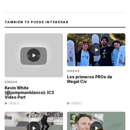
TAMBIÉN TE PUEDE INTERESAR
▶
▶
VÍDEOS
Los primeros PROs de
Illegal Civ
VÍDEOS
Kevin White
(@jumpmanblanco): IC3
Video Part
▶ VÍDEO
▶ VÍDEO
▶
▶