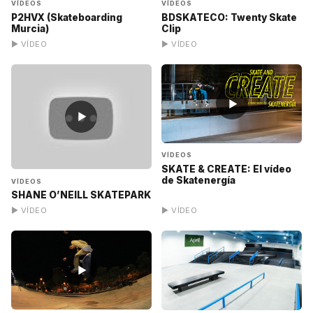
VÍDEOS
VÍDEOS
P2HVX (Skateboarding
BDSKATECO: Twenty Skate
Murcia)
Clip
▶ VÍDEO
▶ VÍDEO
▶
▶
VÍDEOS
SKATE & CREATE: El vídeo
de Skatenergía
VÍDEOS
SHANE O’NEILL SKATEPARK
▶ VÍDEO
▶ VÍDEO
▶