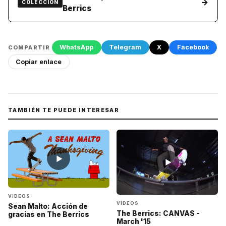
→
COLECCIÓN
Berrics
WhatsApp
Telegram
X
Facebook
COMPARTIR
Copiar enlace
TAMBIÉN TE PUEDE INTERESAR
▶
▶
VÍDEOS
VÍDEOS
Sean Malto: Acción de
The Berrics: CANVAS -
gracias en The Berrics
March '15