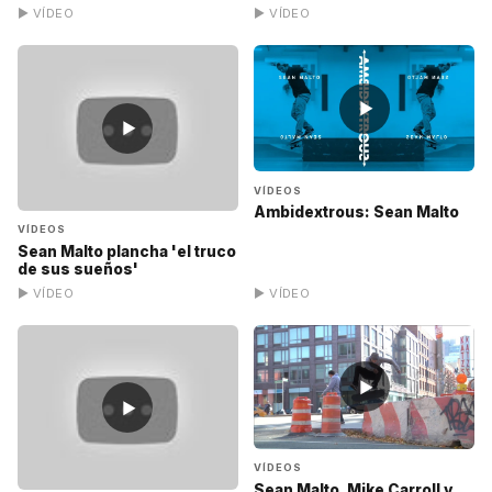
▶ VÍDEO
▶ VÍDEO
▶
▶
VÍDEOS
Ambidextrous: Sean Malto
VÍDEOS
Sean Malto plancha 'el truco
de sus sueños'
▶ VÍDEO
▶ VÍDEO
▶
▶
VÍDEOS
Sean Malto, Mike Carroll y