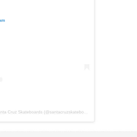
ram
Una publicación compartida de Santa Cruz Skateboards (@santacruzskateboards)