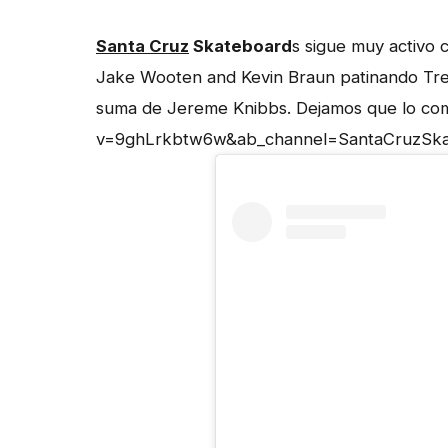
Santa Cruz
Skateboard
s sigue muy activo 
Jake Wooten and Kevin Braun patinando Tre
suma de Jereme Knibbs. Dejamos que lo co
v=9ghLrkbtw6w&ab_channel=SantaCruzSka