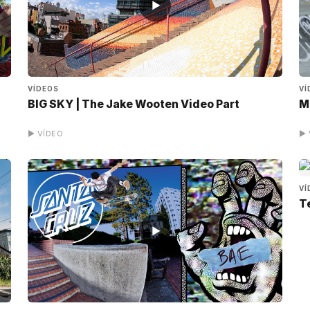
▶
VÍDEOS
VÍ
BIG SKY | The Jake Wooten Video Part
M
▶ VÍDEO
▶ 
VÍ
T
▶