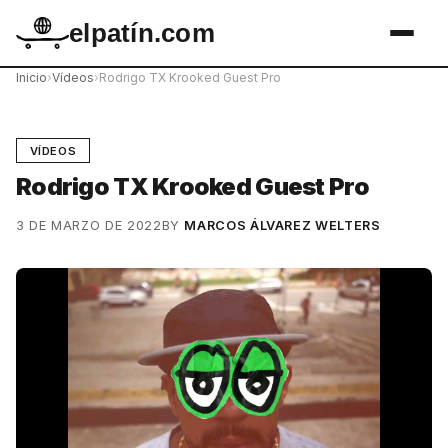
elpatín.com
Inicio
›
Vídeos
›
Rodrigo TX Krooked Guest Pro
VÍDEOS
Rodrigo TX Krooked Guest Pro
3 DE MARZO DE 2022
BY
MARCOS ÁLVAREZ WELTERS