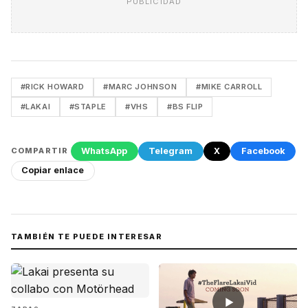
PUBLICIDAD
#RICK HOWARD
#MARC JOHNSON
#MIKE CARROLL
#LAKAI
#STAPLE
#VHS
#BS FLIP
WhatsApp
Telegram
X
Facebook
COMPARTIR
Copiar enlace
TAMBIÉN TE PUEDE INTERESAR
▶