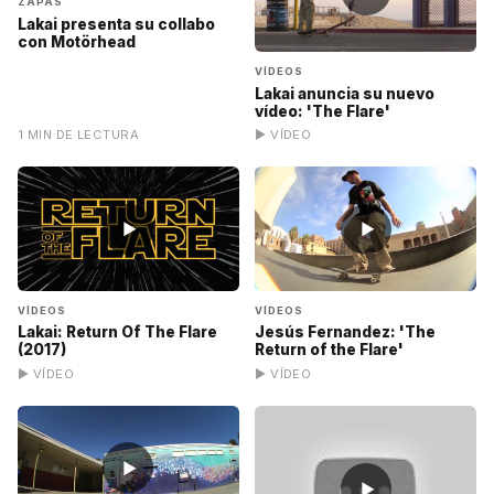
ZAPAS
Lakai presenta su collabo
con Motörhead
VÍDEOS
Lakai anuncia su nuevo
vídeo: 'The Flare'
1 MIN DE LECTURA
▶ VÍDEO
▶
▶
VÍDEOS
VÍDEOS
Lakai: Return Of The Flare
Jesús Fernandez: 'The
(2017)
Return of the Flare'
▶ VÍDEO
▶ VÍDEO
▶
▶