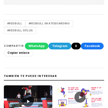
#REDBULL
#REDBULL SKATEBOARDING
#REDBULL SŌLUS
WhatsApp
Telegram
X
Facebook
COMPARTIR
Copiar enlace
TAMBIÉN TE PUEDE INTERESAR
▶
▶