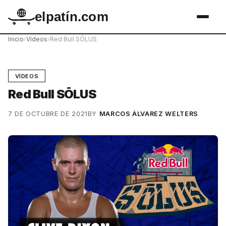
elpatín.com
Inicio
›
Vídeos
›
Red Bull SŌLUS
VÍDEOS
Red Bull SŌLUS
7 DE OCTUBRE DE 2021
BY
MARCOS ÁLVAREZ WELTERS