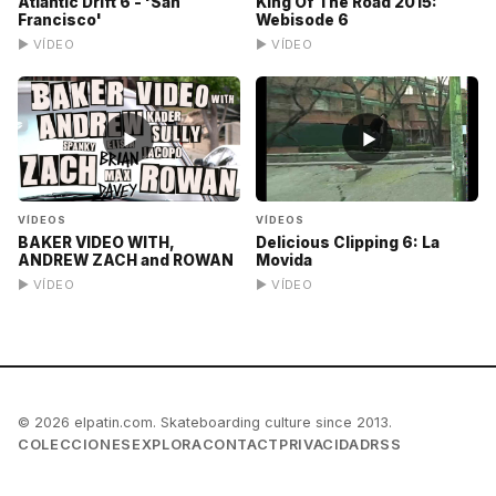
Atlantic Drift 6 - 'San
King Of The Road 2015:
Francisco'
Webisode 6
▶ VÍDEO
▶ VÍDEO
▶
▶
VÍDEOS
VÍDEOS
BAKER VIDEO WITH,
Delicious Clipping 6: La
ANDREW ZACH and ROWAN
Movida
▶ VÍDEO
▶ VÍDEO
© 2026 elpatin.com. Skateboarding culture since 2013.
COLECCIONES
EXPLORA
CONTACT
PRIVACIDAD
RSS