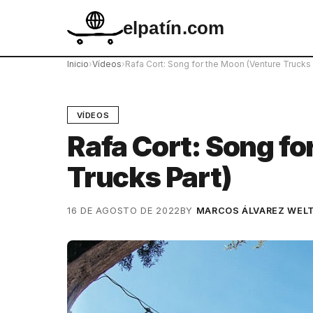
elpatín.com
Inicio
›
Vídeos
›
Rafa Cort: Song for the Moon (Venture Trucks 
VÍDEOS
Rafa Cort: Song fo
Trucks Part)
16 DE AGOSTO DE 2022
BY
MARCOS ÁLVAREZ WEL