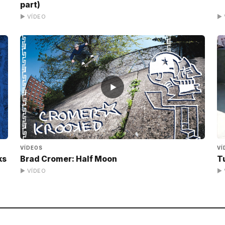
part)
▶ VÍDEO
▶ 
▶
VÍDEOS
VÍ
ks
Brad Cromer: Half Moon
T
▶ VÍDEO
▶ 