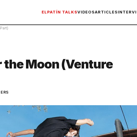
ELPATÍN TALKS
VIDEOS
ARTICLES
INTERV
Part)
r the Moon (Venture
TERS