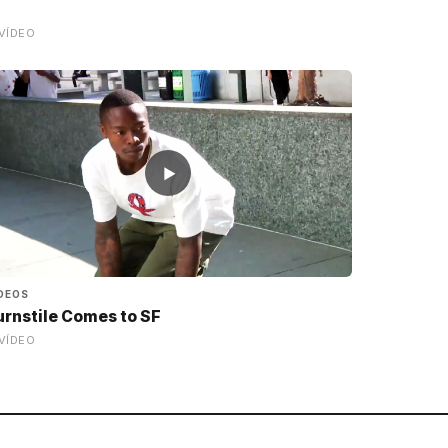
VÍDEO
▶
DEOS
urnstile Comes to SF
VÍDEO