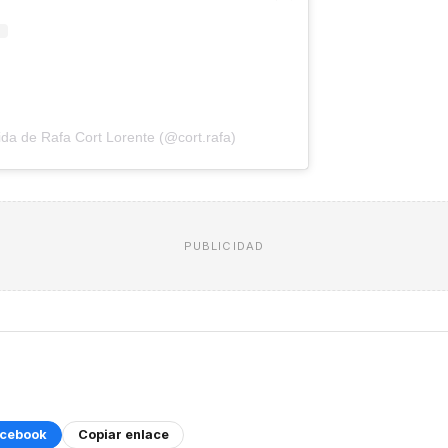
da de Rafa Cort Lorente (@cort.rafa)
PUBLICIDAD
cebook
Copiar enlace