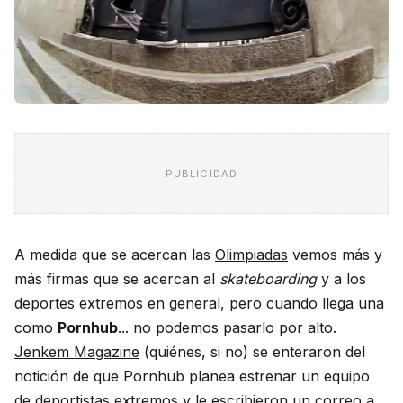
PUBLICIDAD
A medida que se acercan las
Olimpiadas
vemos más y
más firmas que se acercan al
skateboarding
y a los
deportes extremos en general, pero cuando llega una
como
Pornhub
... no podemos pasarlo por alto.
Jenkem Magazine
(quiénes, si no) se enteraron del
notición de que Pornhub planea estrenar un equipo
de deportistas extremos y le escribieron un correo a