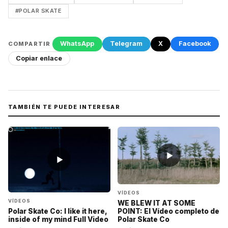
#POLAR SKATE
WhatsApp
Telegram
X
Facebook
COMPARTIR
Copiar enlace
TAMBIÉN TE PUEDE INTERESAR
▶
▶
VÍDEOS
VÍDEOS
WE BLEW IT AT SOME
Polar Skate Co: I like it here,
POINT: El Vídeo completo de
inside of my mind Full Video
Polar Skate Co