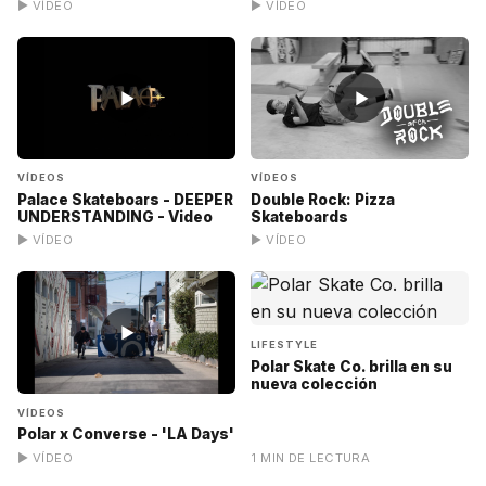
▶ VÍDEO
▶ VÍDEO
▶
▶
VÍDEOS
VÍDEOS
Palace Skateboars - DEEPER
Double Rock: Pizza
UNDERSTANDING - Video
Skateboards
▶ VÍDEO
▶ VÍDEO
▶
LIFESTYLE
Polar Skate Co. brilla en su
nueva colección
VÍDEOS
Polar x Converse - 'LA Days'
▶ VÍDEO
1 MIN DE LECTURA