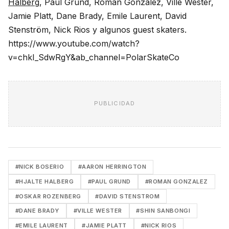
Halberg
, Paul Grund, Roman Gonzalez, Ville Wester,
Jamie Platt, Dane Brady, Emile Laurent, David
Stenström, Nick Rios y algunos guest skaters.
https://www.youtube.com/watch?
v=chkI_SdwRgY&ab_channel=PolarSkateCo
PUBLICIDAD
#NICK BOSERIO
#AARON HERRINGTON
#HJALTE HALBERG
#PAUL GRUND
#ROMAN GONZALEZ
#OSKAR ROZENBERG
#DAVID STENSTROM
#DANE BRADY
#VILLE WESTER
#SHIN SANBONGI
#EMILE LAURENT
#JAMIE PLATT
#NICK RIOS