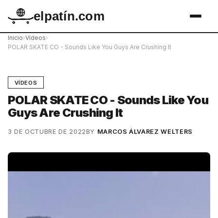
elpatín.com
Inicio
›
Vídeos
›
POLAR SKATE CO - Sounds Like You Guys Are Crushing It
VÍDEOS
POLAR SKATE CO - Sounds Like You
Guys Are Crushing It
3 DE OCTUBRE DE 2022
BY
MARCOS ÁLVAREZ WELTERS