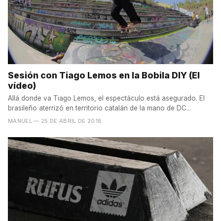
Sesión con Tiago Lemos en la Bobila DIY (El
vídeo)
Allá donde va Tiago Lemos, el espectáculo está asegurado. El
brasileño aterrizó en territorio catalán de la mano de DC...
MANUEL
— 25 DE ABRIL DE 2018