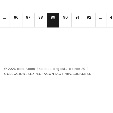
...
86
87
88
89
90
91
92
...
4
© 2026 elpatin.com. Skateboarding culture since 2013.
COLECCIONES
EXPLORA
CONTACT
PRIVACIDAD
RSS