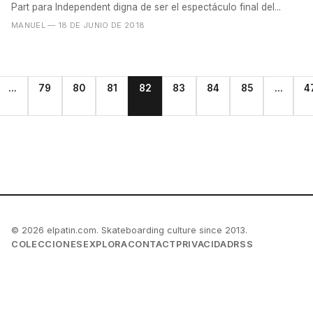
Part para Independent digna de ser el espectáculo final del...
MANUEL
— 18 DE JUNIO DE 2018
...
79
80
81
82
83
84
85
...
4
© 2026 elpatin.com. Skateboarding culture since 2013.
COLECCIONES
EXPLORA
CONTACT
PRIVACIDAD
RSS